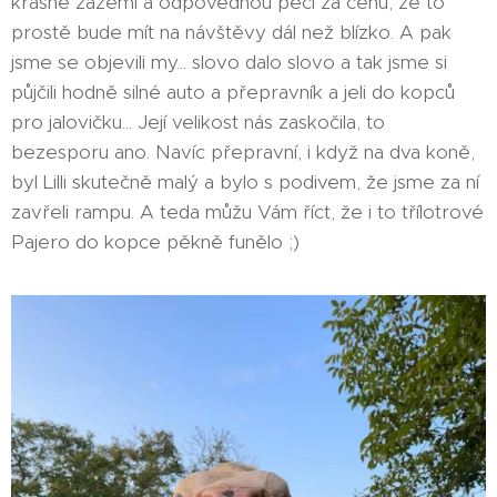
krásné zázemí a odpovědnou péči za cenu, že to
prostě bude mít na návštěvy dál než blízko. A pak
jsme se objevili my... slovo dalo slovo a tak jsme si
půjčili hodně silné auto a přepravník a jeli do kopců
pro jalovičku... Její velikost nás zaskočila, to
bezesporu ano. Navíc přepravní, i když na dva koně,
byl Lilli skutečně malý a bylo s podivem, že jsme za ní
zavřeli rampu. A teda můžu Vám říct, že i to třílotrové
Pajero do kopce pěkně funělo ;)