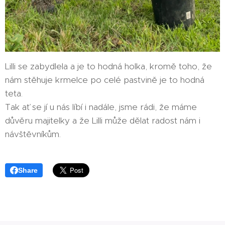
Lilli se zabydlela a je to hodná holka, kromě toho, že
nám stěhuje krmelce po celé pastvině je to hodná
teta.
Tak ať se jí u nás líbí i nadále, jsme rádi, že máme
důvěru majitelky a že Lilli může dělat radost nám i
návštěvníkům.
Share